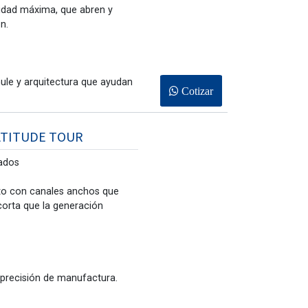
didad máxima, que abren y
n.
le y arquitectura que ayudan
Cotizar
LATITUDE TOUR
ados
to con canales anchos que
corta que la generación
 precisión de manufactura.