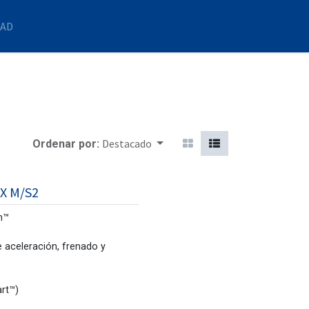
DAD
Destacado
Ordenar por:
X M/S2
n™
 aceleración, frenado y
rt™)