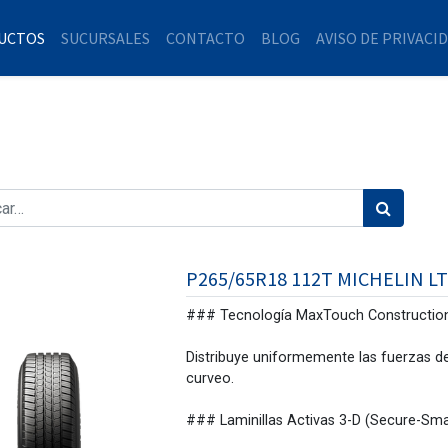
UCTOS
SUCURSALES
CONTACTO
BLOG
AVISO DE PRIVACI
P265/65R18 112T MICHELIN LT
### Tecnología MaxTouch Constructio
Distribuye uniformemente las fuerzas de
curveo.
### Laminillas Activas 3-D (Secure-Sma