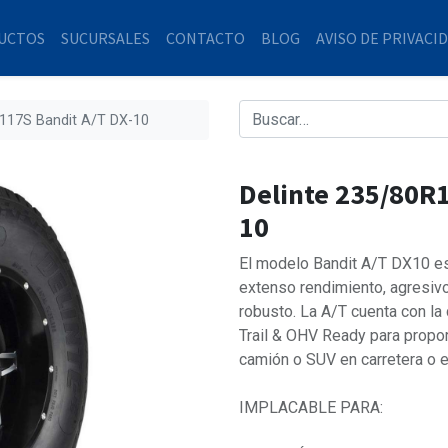
UCTOS
SUCURSALES
CONTACTO
BLOG
AVISO DE PRIVACI
/117S Bandit A/T DX-10
Delinte 235/80R1
10
El modelo Bandit A/T DX10 es 
extenso rendimiento, agresiv
robusto. La A/T cuenta con la
Trail & OHV Ready para propor
camión o SUV en carretera o e
IMPLACABLE PARA: