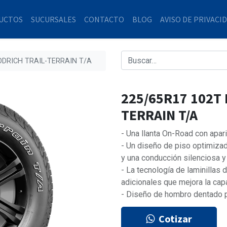
UCTOS
SUCURSALES
CONTACTO
BLOG
AVISO DE PRIVACI
ODRICH TRAIL-TERRAIN T/A
225/65R17 102T
TERRAIN T/A
- Una llanta On-Road con apar
- Un diseño de piso optimizad
y una conducción silenciosa 
- La tecnología de laminillas
adicionales que mejora la cap
- Diseño de hombro dentado p
Cotizar