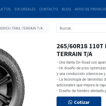
UCTOS
SUCURSALES
CONTACTO
BLOG
AVISO DE PRIVACI
ODRICH TRAIL-TERRAIN T/A
265/60R18 110T
TERRAIN T/A
- Una llanta On-Road con apar
- Un diseño de piso optimizad
y una conducción silenciosa 
- La tecnología de laminillas
adicionales que mejora la cap
- Diseño de hombro dentado p
Cotizar