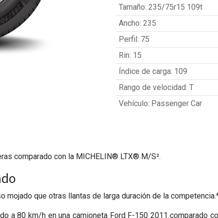
Tamaño
:
235/75r15 109t
Ancho
:
235
Perfil
:
75
Rin
:
15
Índice de carga
:
109
Rango de velocidad
:
T
Vehículo
:
Passenger Car
veras comparado con la MICHELIN® LTX® M/S².
ado
o mojado que otras llantas de larga duración de la competencia.
ado a 80 km/h en una camioneta Ford F-150 2011 comparado co