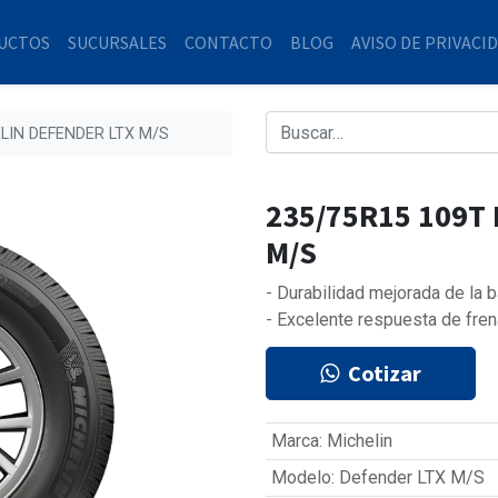
UCTOS
SUCURSALES
CONTACTO
BLOG
AVISO DE PRIVACI
LIN DEFENDER LTX M/S
235/75R15 109T
M/S
- Durabilidad mejorada de la
- Excelente respuesta de fre
Cotizar
Marca
:
Michelin
Modelo
:
Defender LTX M/S