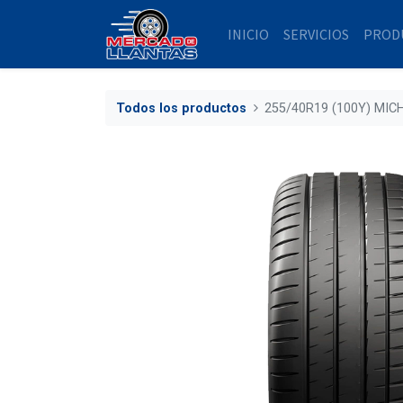
INICIO
SERVICIOS
PROD
Todos los productos
255/40R19 (100Y) MIC