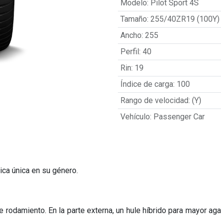
Modelo
:
Pilot Sport 4S
Tamaño
:
255/40ZR19 (100Y)
Ancho
:
255
Perfil
:
40
Rin
:
19
Índice de carga
:
100
Rango de velocidad
:
(Y)
Vehículo
:
Passenger Car
ica única en su género.
odamiento. En la parte externa, un hule híbrido para mayor agarr