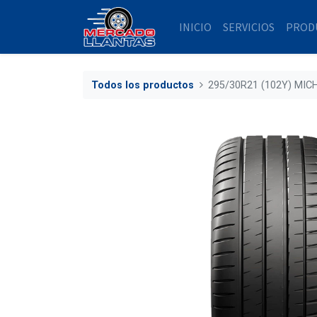
INICIO
SERVICIOS
PROD
Todos los productos
295/30R21 (102Y) MIC