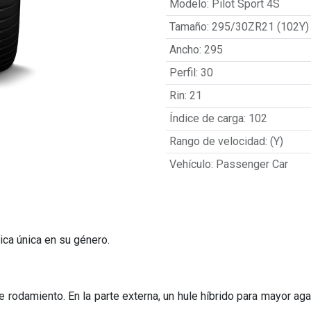
Modelo
:
Pilot Sport 4S
Tamaño
:
295/30ZR21 (102Y)
Ancho
:
295
Perfil
:
30
Rin
:
21
Índice de carga
:
102
Rango de velocidad
:
(Y)
Vehículo
:
Passenger Car
ica única en su género.
odamiento. En la parte externa, un hule híbrido para mayor agarr