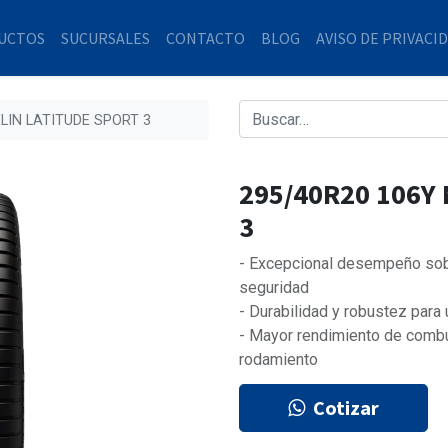
UCTOS
SUCURSALES
CONTACTO
BLOG
AVISO DE PRIVACI
LIN LATITUDE SPORT 3
295/40R20 106Y
3
- Excepcional desempeño sobr
seguridad
- Durabilidad y robustez para
- Mayor rendimiento de combu
rodamiento
Cotizar