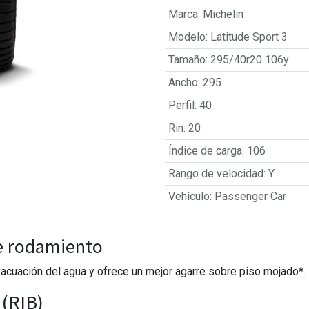
Marca
:
Michelin
Modelo
:
Latitude Sport 3
Tamaño
:
295/40r20 106y
Ancho
:
295
Perfil
:
40
Rin
:
20
Índice de carga
:
106
Rango de velocidad
:
Y
Vehículo
:
Passenger Car
e rodamiento
cuación del agua y ofrece un mejor agarre sobre piso mojado*.
 (RIB)