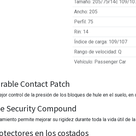
Tamaño
:
205/75r14c 109/10
Ancho
:
205
Perfil
:
75
Rin
:
14
Índice de carga
:
109/107
Rango de velocidad
:
Q
Vehículo
:
Passenger Car
rable Contact Patch
jor control de la presión de los bloques de hule en el suelo, en
ble Security Compound
iento permite mejorar su rigidez durante toda la vida útil de la 
otectores en los costados