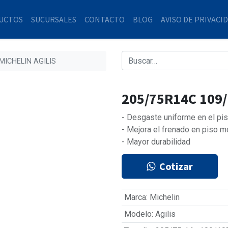
UCTOS
SUCURSALES
CONTACTO
BLOG
AVISO DE PRIVACI
MICHELIN AGILIS
205/75R14C 109/
- Desgaste uniforme en el piso
- Mejora el frenado en piso m
- Mayor durabilidad
Cotizar
Marca
:
Michelin
Modelo
:
Agilis