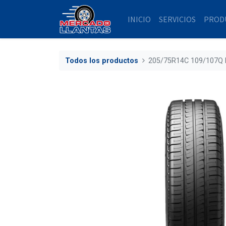
INICIO
SERVICIOS
PROD
Todos los productos
205/75R14C 109/107Q 