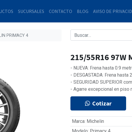
UCTOS
SUCURSALES
CONTACTO
BLOG
AVISO DE PRIVACI
LIN PRIMACY 4
215/55R16 97W 
- NUEVA: Frena hasta 0.9 met
- DESGASTADA: Frena hasta 2
- SEGURIDAD SUPERIOR comp
- Agarre excepcional en piso m
Cotizar
Marca
:
Michelin
Modelo
:
Primacy 4