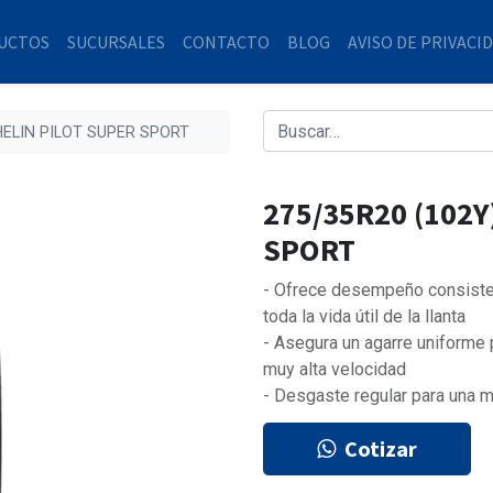
UCTOS
SUCURSALES
CONTACTO
BLOG
AVISO DE PRIVACI
HELIN PILOT SUPER SPORT
275/35R20 (102Y
SPORT
- Ofrece desempeño consiste
toda la vida útil de la llanta
- Asegura un agarre uniforme p
muy alta velocidad
- Desgaste regular para una ma
Cotizar