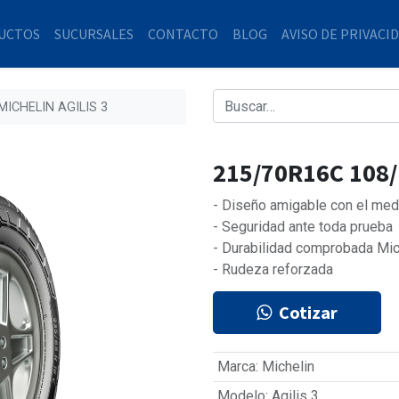
UCTOS
SUCURSALES
CONTACTO
BLOG
AVISO DE PRIVACI
MICHELIN AGILIS 3
215/70R16C 108/
- Diseño amigable con el med
- Seguridad ante toda prueba
- Durabilidad comprobada Mic
- Rudeza reforzada
Cotizar
Marca
:
Michelin
Modelo
:
Agilis 3