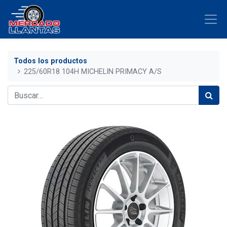
Todos los productos
225/60R18 104H MICHELIN PRIMACY A/S