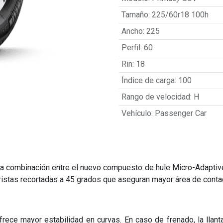
Tamaño
:
225/60r18 100h
Ancho
:
225
Perfil
:
60
Rin
:
18
Índice de carga
:
100
Rango de velocidad
:
H
Vehículo
:
Passenger Car
 la combinación entre el nuevo compuesto de hule Micro-Adaptiv
aristas recortadas a 45 grados que aseguran mayor área de contac
rece mayor estabilidad en curvas. En caso de frenado, la llanta