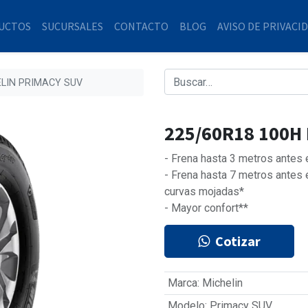
UCTOS
SUCURSALES
CONTACTO
BLOG
AVISO DE PRIVACI
ELIN PRIMACY SUV
225/60R18 100H
- Frena hasta 3 metros antes
- Frena hasta 7 metros antes
curvas mojadas*
- Mayor confort**
Cotizar
Marca
:
Michelin
Modelo
:
Primacy SUV