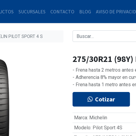
UCTOS
SUCURSALES
CONTACTO
BLOG
AVISO DE PRIVACI
ELIN PILOT SPORT 4 S
275/30R21 (98Y)
- Frena hasta 2 metros antes
- Adherencia 8% mayor en cur
- Frena hasta 1 metro antes e
Cotizar
Marca
:
Michelin
Modelo
:
Pilot Sport 4S