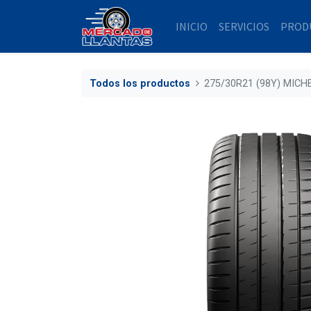
INICIO
SERVICIOS
PROD
Todos los productos
275/30R21 (98Y) MICH