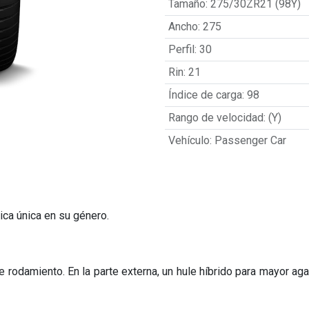
Tamaño
:
275/30ZR21 (98Y)
Ancho
:
275
Perfil
:
30
Rin
:
21
Índice de carga
:
98
Rango de velocidad
:
(Y)
Vehículo
:
Passenger Car
ica única en su género.
odamiento. En la parte externa, un hule híbrido para mayor agarr