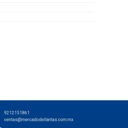
9212151861
ventas@mercadodellantas.com.mx