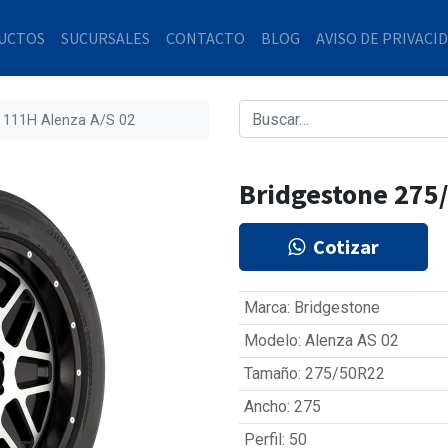
UCTOS
SUCURSALES
CONTACTO
BLOG
AVISO DE PRIVACI
 111H Alenza A/S 02
Bridgestone 275
Cotizar
Marca
:
Bridgestone
Modelo
:
Alenza AS 02
Tamaño
:
275/50R22
Ancho
:
275
Perfil
:
50