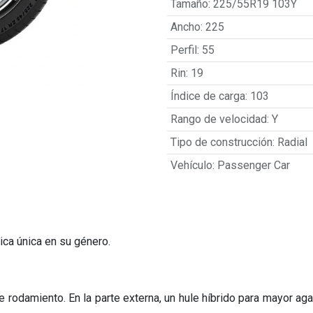
Tamaño
:
225/55R19 103Y
Ancho
:
225
Perfil
:
55
Rin
:
19
Índice de carga
:
103
Rango de velocidad
:
Y
Tipo de construcción
:
Radial
Vehículo
:
Passenger Car
ica única en su género.
odamiento. En la parte externa, un hule híbrido para mayor agarr