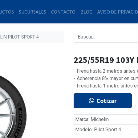
UCTOS
SUCURSALES
CONTACTO
BLOG
AVISO DE PRIVACI
LIN PILOT SPORT 4
225/55R19 103Y 
- Frena hasta 2 metros antes
- Adherencia 8% mayor en cur
- Frena hasta 1 metro antes e
Cotizar
Marca
:
Michelin
Modelo
:
Pilot Sport 4