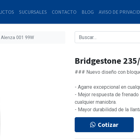
UCTOS
SUCURSALES
CONTACTO
BLOG
AVISO DE PRIVACI
 Alenza 001 99W
Bridgestone 235
### Nuevo diseño con bloque
- Agarre excepcional en cualqu
- Mejor respuesta de frenado
cualquier maniobra.
- Mayor durabilidad de la llant
Cotizar