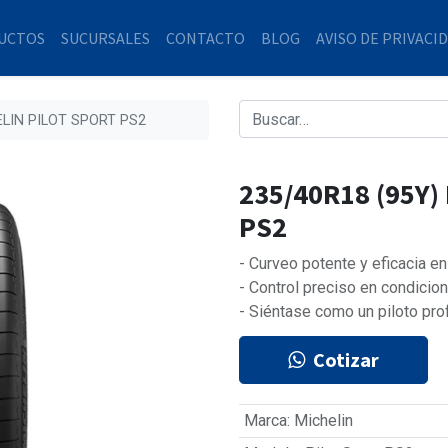
UCTOS
SUCURSALES
CONTACTO
BLOG
AVISO DE PRIVACI
ELIN PILOT SPORT PS2
235/40R18 (95Y)
PS2
- Curveo potente y eficacia en
- Control preciso en condicio
- Siéntase como un piloto prof
Cotizar
Marca
:
Michelin