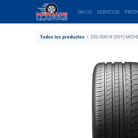
INICIO
SERVICIOS
PROD
Todos los productos
235/40R18 (95Y) MICH