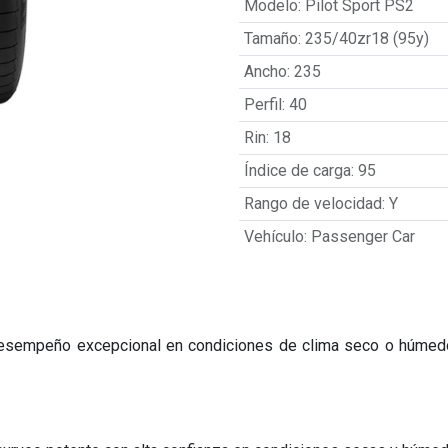
Modelo
:
Pilot Sport PS2
Tamaño
:
235/40zr18 (95y)
Ancho
:
235
Perfil
:
40
Rin
:
18
Índice de carga
:
95
Rango de velocidad
:
Y
Vehículo
:
Passenger Car
 desempeño excepcional en condiciones de clima seco o húmedo