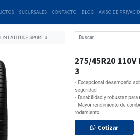
UCTOS
SUCURSALES
CONTACTO
BLOG
AVISO DE PRIVACI
LIN LATITUDE SPORT 3
275/45R20 110V
3
- Excepcional desempeño sobr
seguridad
- Durabilidad y robustez para
- Mayor rendimiento de combu
rodamiento
Cotizar