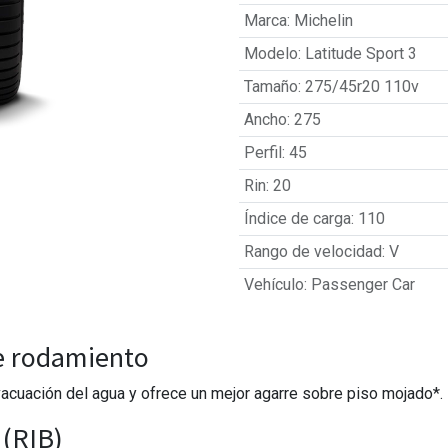
Marca
:
Michelin
Modelo
:
Latitude Sport 3
Tamaño
:
275/45r20 110v
Ancho
:
275
Perfil
:
45
Rin
:
20
Índice de carga
:
110
Rango de velocidad
:
V
Vehículo
:
Passenger Car
e rodamiento
cuación del agua y ofrece un mejor agarre sobre piso mojado*.
 (RIB)