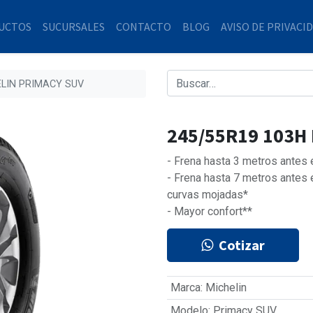
UCTOS
SUCURSALES
CONTACTO
BLOG
AVISO DE PRIVACI
ELIN PRIMACY SUV
245/55R19 103H
- Frena hasta 3 metros antes
- Frena hasta 7 metros antes
curvas mojadas*
- Mayor confort**
Cotizar
Marca
:
Michelin
Modelo
:
Primacy SUV