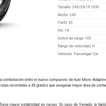
Tamaño
:
245/55r19 103h
Ancho
:
245
Perfil
:
55
Rin
:
19
Índice de carga
:
103
Rango de velocidad
:
H
Vehículo
:
Passenger Car
 la combinación entre el nuevo compuesto de hule Micro-Adaptiv
aristas recortadas a 45 grados que aseguran mayor área de contac
rece mayor estabilidad en curvas. En caso de frenado, la llanta