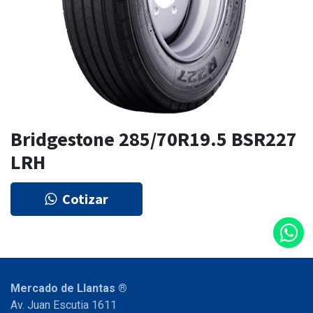
Bridgestone 285/70R19.5 BSR227
LRH
Cotizar
Mercado de Llantas ®
Av. Juan Escutia 1611