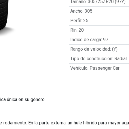
Tamaño
:
305/25ZR20 (97Y)
Ancho
:
305
Perfil
:
25
Rin
:
20
Índice de carga
:
97
Rango de velocidad
:
(Y)
Tipo de construcción
:
Radial
Vehículo
:
Passenger Car
ica única en su género.
odamiento. En la parte externa, un hule híbrido para mayor agarr