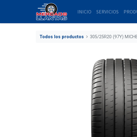
INICIO
SERVICIOS
PROD
Todos los productos
305/25R20 (97Y) MICH