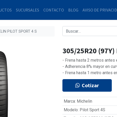
UCTOS
SUCURSALES
CONTACTO
BLOG
AVISO DE PRIVACI
ELIN PILOT SPORT 4 S
305/25R20 (97Y)
- Frena hasta 2 metros antes
- Adherencia 8% mayor en cur
- Frena hasta 1 metro antes e
Cotizar
Marca
:
Michelin
Modelo
:
Pilot Sport 4S