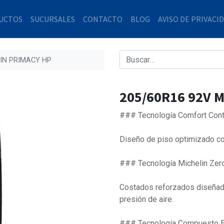
UCTOS
SUCURSALES
CONTACTO
BLOG
AVISO DE PRIVACI
LIN PRIMACY HP
205/60R16 92V 
### Tecnología Comfort Cont
Diseño de piso optimizado con
### Tecnología Michelin Zer
Costados reforzados diseñado
presión de aire.
### Tecnología Compuesto E