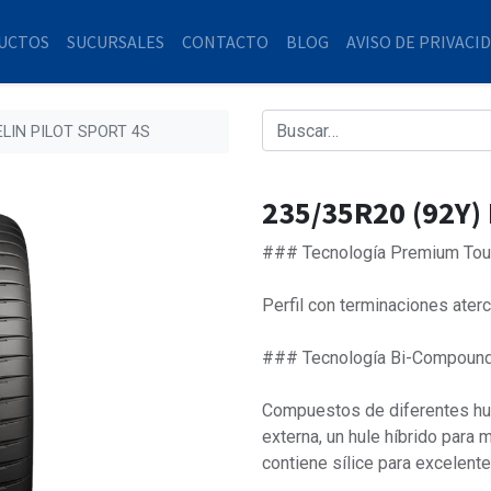
UCTOS
SUCURSALES
CONTACTO
BLOG
AVISO DE PRIVACI
ELIN PILOT SPORT 4S
235/35R20 (92Y)
### Tecnología Premium Tou
Perfil con terminaciones ater
### Tecnología Bi-Compoun
Compuestos de diferentes hul
externa, un hule híbrido para m
contiene sílice para excelente