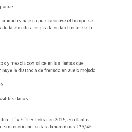
sponse
de aramida y nailon que disminuye el tiempo de
s de la escultura inspirada en las llantas de la
s y mezcla con sílice en las llantas que
inuye la distancia de frenado en suelo mojado.
do
posibles daños.
tituto TÜV SÜD y Dekra, en 2015, con llantas
do sudamericano, en las dimensiones 225/45