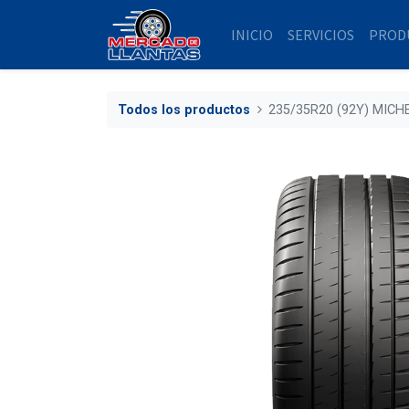
INICIO
SERVICIOS
PROD
Todos los productos
235/35R20 (92Y) MICH