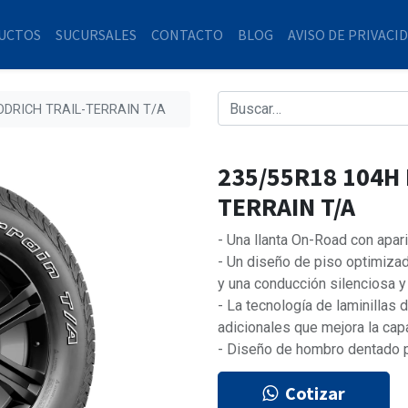
UCTOS
SUCURSALES
CONTACTO
BLOG
AVISO DE PRIVACI
ODRICH TRAIL-TERRAIN T/A
235/55R18 104H
TERRAIN T/A
- Una llanta On-Road con apar
- Un diseño de piso optimizad
y una conducción silenciosa 
- La tecnología de laminillas
adicionales que mejora la cap
- Diseño de hombro dentado p
Cotizar