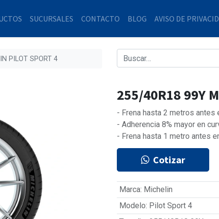
UCTOS
SUCURSALES
CONTACTO
BLOG
AVISO DE PRIVACI
IN PILOT SPORT 4
255/40R18 99Y M
- Frena hasta 2 metros antes
- Adherencia 8% mayor en cur
- Frena hasta 1 metro antes e
Cotizar
Marca
:
Michelin
Modelo
:
Pilot Sport 4