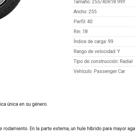
Tamaño
:
255/40R18 99Y
Ancho
:
255
Perfil
:
40
Rin
:
18
Índice de carga
:
99
Rango de velocidad
:
Y
Tipo de construcción
:
Radial
Vehículo
:
Passenger Car
ica única en su género.
odamiento. En la parte externa, un hule híbrido para mayor agarr