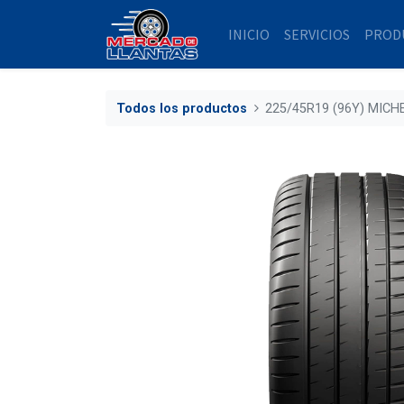
INICIO
SERVICIOS
PROD
Todos los productos
225/45R19 (96Y) MICH