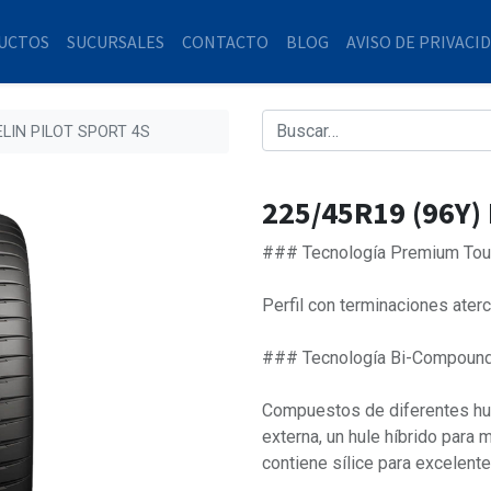
UCTOS
SUCURSALES
CONTACTO
BLOG
AVISO DE PRIVACI
ELIN PILOT SPORT 4S
225/45R19 (96Y)
### Tecnología Premium Tou
Perfil con terminaciones ater
### Tecnología Bi-Compoun
Compuestos de diferentes hul
externa, un hule híbrido para m
contiene sílice para excelente