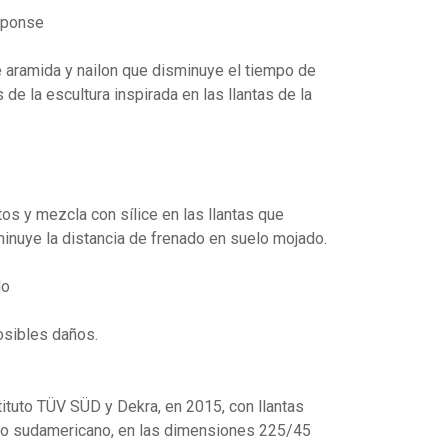
sponse
de aramida y nailon que disminuye el tiempo de
s de la escultura inspirada en las llantas de la
s y mezcla con sílice en las llantas que
inuye la distancia de frenado en suelo mojado.
do
posibles daños.
tituto TÜV SÜD y Dekra, en 2015, con llantas
do sudamericano, en las dimensiones 225/45