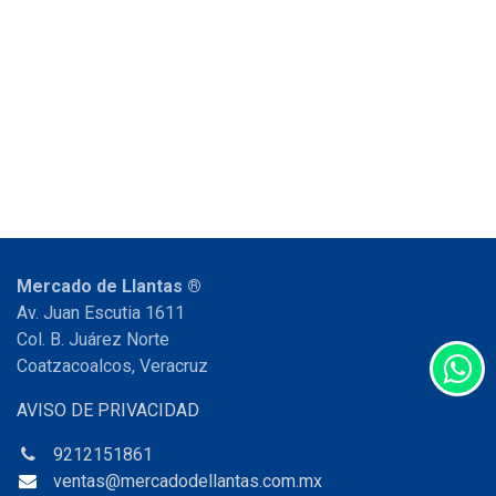
Mercado de Llantas ®
Av. Juan Escutia 1611
Col. B. Juárez Norte
Coatzacoalcos, Veracruz
AVISO DE PRIVACIDAD
9212151861
ventas@mercadodellantas.com.mx